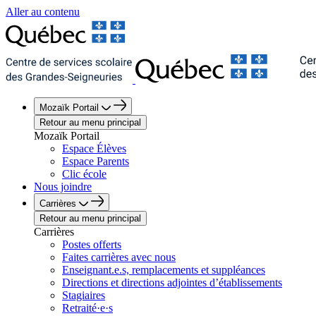
Aller au contenu
Mozaïk Portail
Retour au menu principal
Mozaïk Portail
Espace Élèves
Espace Parents
Clic école
Nous joindre
Carrières
Retour au menu principal
Carrières
Postes offerts
Faites carrières avec nous
Enseignant.e.s, remplacements et suppléances
Directions et directions adjointes d’établissements
Stagiaires
Retraité·e·s