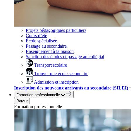
Projets pédagogiques particuliers
Cours d’été
École spécialisée
Passage au secondaire
Enseignement à la maison
Sanction des études et passage au collégial
Transport scolaire
Trouver une école secondaire
Admission et inscription
Inscription des nouveaux arrivants au secondaire (SILEI)
Formation professionnelle
Retour
Formation professionnelle